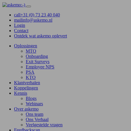
call
+31 (0) 73 23 40 040
mail
info@askemo.nl
Login
Contact
Ontdek wat askemo oplevert
Oplossingen
MTO
Onboarding
Exit Surveys
Employee NPS
PSA
KTO
Klantverhalen
Koppelingen
Kennis
Blogs
Webinars
Over askemo
Ons team
Ons Verhaal
Veelgestelde vragen
Feedbackscan