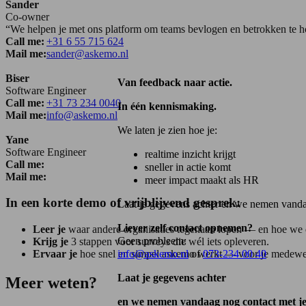
Sander
Co-owner
“We helpen je met ons platform om teams bevlogen en betrokken te ho
Call me:
+31 6 55 715 624
Mail me:
sander@askemo.nl
Biser
Van feedback naar actie.
Software Engineer
Call me:
+31 73 234 0040
In één kennismaking.
Mail me:
info@askemo.nl
We laten je zien hoe je:
Yane
Software Engineer
realtime inzicht krijgt
Call me:
sneller in actie komt
Mail me:
meer impact maakt als HR
In een korte demo of vrijblijvend gesprek:
Laat je gegevens achter en we nemen vanda
Liever zelf contact opnemen?
Leer je
waar andere organisaties tegenaan lopen — en hoe we 
Geen probleem:
Krijg je
3 stappen voor surveys die wél iets opleveren.
Ervaar je
hoe snel en simpel askemo werkt — voor je medewer
info@askemo.nl
of
073-234 00 40
Laat je gegevens achter
Meer weten?
en we nemen vandaag nog contact met j