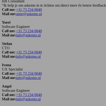
HR Consultant
“Ik help je om askemo in te richten om direct meer én betere feedba
Call me:
+31 73 234 0040
Mail me:
anne@askemo.nl
Yoeri
Software Engineer
Call me:
+31 73 234 0040
Mail me:
info@askemo.nl
Stefan
CTO
Call me:
+31 73 234 0040
Mail me:
info@askemo.nl
Ivona
UX Specialist
Call me:
+31 73 234 0040
Mail me:
info@askemo.nl
Angel
Software Engineer
Call me:
+31 73 234 0040
Mail me:
info@askemo.nl