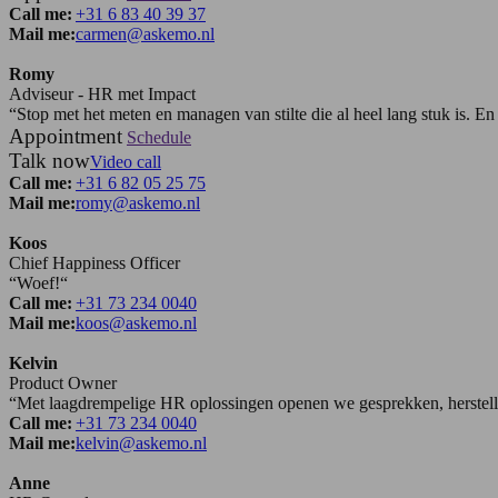
Call me:
+31 6 83 40 39 37
Mail me:
carmen@askemo.nl
Romy
Adviseur - HR met Impact
“Stop met het meten en managen van stilte die al heel lang stuk is. E
Appointment
Schedule
Talk now
Video call
Call me:
+31 6 82 05 25 75
Mail me:
romy@askemo.nl
Koos
Chief Happiness Officer
“Woef!“
Call me:
+31 73 234 0040
Mail me:
koos@askemo.nl
Kelvin
Product Owner
“Met laagdrempelige HR oplossingen openen we gesprekken, herstell
Call me:
+31 73 234 0040
Mail me:
kelvin@askemo.nl
Anne