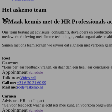
Het askemo
team
👋Maak kennis met de HR Professionals a
Ons team bestaat uit adviseurs, consultants, developers en productspe
medewerkerbeleving met slimme technologie, zodat organisaties realtim
Samen met ons team zorgen we ervoor dat signalen niet verloren gaan,
Roel
Co-owner
“Eens per jaar feedback vragen, en daar dan een heel jaar conclusie
Appointment
Schedule
Talk now
Video call
Call me:
+31 6 50 21 60 99
Mail me:
roel@askemo.nl
Carmen
Adviseur - HR met Impact
"Ga voor feedback waar je echt iets mee kunt, en voorkom ongewens
Appointment
Schedule