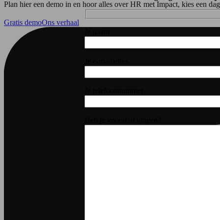
Plan hier een demo in en hoor alles over HR met Impact, kies een dag e
Gratis demo
Ons verhaal
Je naam
Je e-mailadres
Je telefoonnummer
Heb je vooraf al vragen?