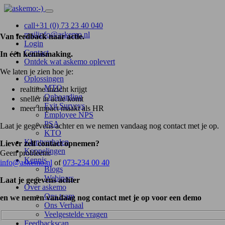
call
+31 (0) 73 23 40 040
mail
info@askemo.nl
Van feedback naar actie.
Login
Contact
In één kennismaking.
Ontdek wat askemo oplevert
We laten je zien hoe je:
Oplossingen
MTO
realtime inzicht krijgt
Onboarding
sneller in actie komt
Exit Surveys
meer impact maakt als HR
Employee NPS
PSA
Laat je gegevens achter en we nemen vandaag nog contact met je op.
KTO
Klantverhalen
Liever zelf contact opnemen?
Koppelingen
Geen probleem:
Kennis
info@askemo.nl
of
073-234 00 40
Blogs
Webinars
Laat je gegevens achter
Over askemo
Ons team
en we nemen vandaag nog contact met je op voor een demo
Ons Verhaal
Veelgestelde vragen
Feedbackscan