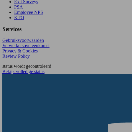
Exit Surveys
PSA
Employee NPS
KTO
Services
Gebruiksvoorwaarden
Verwerkersovereenkomst
Privacy & Cookies
Review Policy
status wordt gecontroleerd
Bekijk volledige status