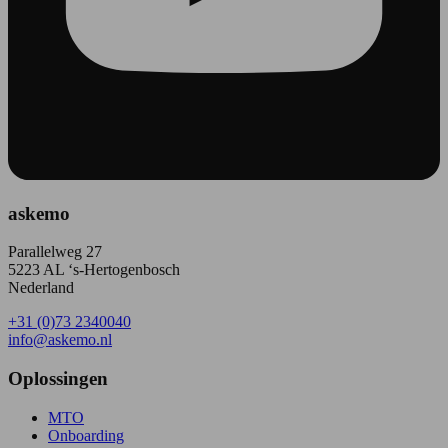
askemo
Parallelweg 27
5223 AL ‘s-Hertogenbosch
Nederland
+31 (0)73 2340040
info@askemo.nl
Oplossingen
MTO
Onboarding