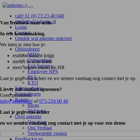
call
+31 (0) 73 23 40 040
mail
info@askemo.nl
Van feedback naar actie.
Login
Contact
In één kennismaking.
Ontdek wat askemo oplevert
We laten je zien hoe je:
Oplossingen
MTO
realtime inzicht krijgt
Onboarding
sneller in actie komt
Exit Surveys
meer impact maakt als HR
Employee NPS
PSA
Laat je gegevens achter en we nemen vandaag nog contact met je op.
KTO
Klantverhalen
Liever zelf contact opnemen?
Koppelingen
Geen probleem:
Kennis
info@askemo.nl
of
073-234 00 40
Blogs
Webinars
Laat je gegevens achter
Over askemo
Ons team
en we nemen vandaag nog contact met je op voor een demo
Ons Verhaal
Veelgestelde vragen
Feedbackscan