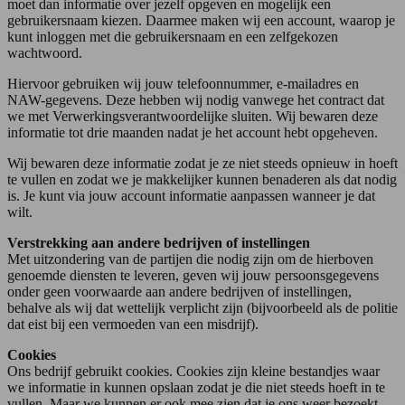
moet dan informatie over jezelf opgeven en mogelijk een
gebruikersnaam kiezen. Daarmee maken wij een account, waarop je
kunt inloggen met die gebruikersnaam en een zelfgekozen
wachtwoord.
Hiervoor gebruiken wij jouw telefoonnummer, e-mailadres en
NAW-gegevens. Deze hebben wij nodig vanwege het contract dat
we met Verwerkingsverantwoordelijke sluiten. Wij bewaren deze
informatie tot drie maanden nadat je het account hebt opgeheven.
Wij bewaren deze informatie zodat je ze niet steeds opnieuw in hoeft
te vullen en zodat we je makkelijker kunnen benaderen als dat nodig
is. Je kunt via jouw account informatie aanpassen wanneer je dat
wilt.
Verstrekking aan andere bedrijven of instellingen
Met uitzondering van de partijen die nodig zijn om de hierboven
genoemde diensten te leveren, geven wij jouw persoonsgegevens
onder geen voorwaarde aan andere bedrijven of instellingen,
behalve als wij dat wettelijk verplicht zijn (bijvoorbeeld als de politie
dat eist bij een vermoeden van een misdrijf).
Cookies
Ons bedrijf gebruikt cookies. Cookies zijn kleine bestandjes waar
we informatie in kunnen opslaan zodat je die niet steeds hoeft in te
vullen. Maar we kunnen er ook mee zien dat je ons weer bezoekt.