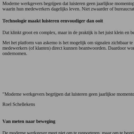
Moderne werkgevers begrijpen dat luisteren geen jaarlijkse momentopn
waarin hun medewerkers dagelijks leven. Niet zwaarder of bureaucratis
Technologie maakt luisteren eenvoudiger dan ooit
Dat klinkt groot en complex, maar in de praktijk is het juist klein en 
Met het platform van askemo is het mogelijk om signalen zichtbaar t
medewerkers (of klanten) direct kunnen beantwoorden. Daardoor word
ondernomen.
"Moderne werkgevers begrijpen dat luisteren geen jaarlijkse momentop
Roel Schellekens
Van meten naar beweging
De moderne werkgever meet niet om te rapporteren, maar om te begrij