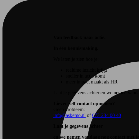
Van feedback naar actie.
In één kennismaking.
We laten je zien hoe je:
realtime inzicht krijgt
sneller in actie komt
meer impact maakt als HR
Laat je gegevens achter en we nemen vanda
Liever zelf contact opnemen?
Geen probleem:
info@askemo.nl
of
073-234 00 40
Laat je gegevens achter
en we nemen vandaag nog contact met j