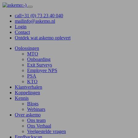
call
+31 (0) 73 23 40 040
mail
info@askemo.nl
Login
Contact
Ontdek wat askemo oplevert
Oplossingen
MTO
Onboarding
Exit Surveys
Employee NPS
PSA
KTO
Klantverhalen
Koppelingen
Kennis
Blogs
Webinars
Over askemo
Ons team
Ons Verhaal
Veelgestelde vragen
Feedbackscan