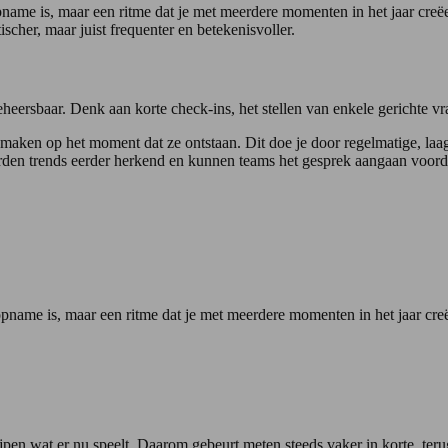
ame is, maar een ritme dat je met meerdere momenten in het jaar creëer
cher, maar juist frequenter en betekenisvoller.
beheersbaar. Denk aan korte check-ins, het stellen van enkele gerichte v
e maken op het moment dat ze ontstaan. Dit doe je door regelmatige, la
en trends eerder herkend en kunnen teams het gesprek aangaan voorda
name is, maar een ritme dat je met meerdere momenten in het jaar creë
pen wat er nu speelt. Daarom gebeurt meten steeds vaker in korte, ter