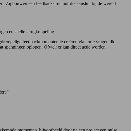
t. Zij bouwen een feedbackstructuur die aansluit bij de wereld
ragen en snelle terugkoppeling.
agdrempelige feedbackmomenten te creëren via korte vragen die
t spanningen oplopen. Ofwel: er kan direct actie worden
ert."
ugkerende momenten, bijvoorbeeld door na een project een pulse