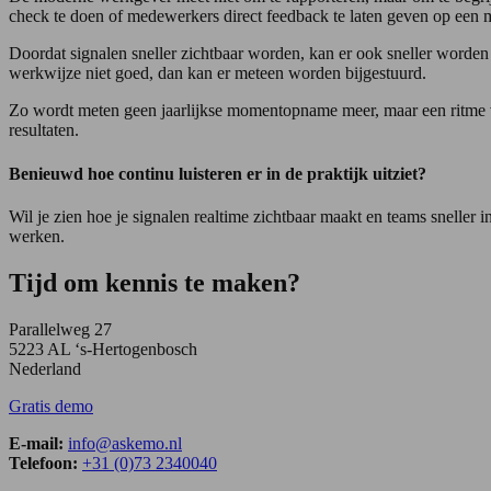
check te doen of medewerkers direct feedback te laten geven op een 
Doordat signalen sneller zichtbaar worden, kan er ook sneller worde
werkwijze niet goed, dan kan er meteen worden bijgestuurd.
Zo wordt meten geen jaarlijkse momentopname meer, maar een ritme van
resultaten.
Benieuwd hoe continu luisteren er in de praktijk uitziet?
Wil je zien hoe je signalen realtime zichtbaar maakt en teams snelle
werken.
Tijd om kennis te maken?
Parallelweg 27
5223 AL ‘s-Hertogenbosch
Nederland
Gratis demo
E-mail:
info@askemo.nl
Telefoon:
+31 (0)73 2340040