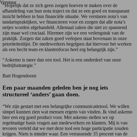
Verstuur
“Hopelijk dat ze zich geen zorgen hoeven te maken over de
afhandeling van hun nota traject en dat ze een goed en transparant
inzicht hebben in hun financiële situatie. We versturen nota’s van
tandartspraktijken, we financieren voor en zorgen dat alle nota’s
netjes worden afgehandeld. Allemaal zaken die niet zo spannend
zijn maar wel cruciaal. Hiermee zijn we een verlengstuk van de
praktijk. Zorgen dat zaken goed verlopen staat bovenaan in onze
prioriteitenlijst. De medewerkers begrijpen dat hiervoor het werken
als een hecht team en klantenfocus heel erg belangrijk zijn.”
“Askemo is meer dan een tool. Het is een onderdeel van onze
bedrijfsstrategie.”
Bart Hogendoorn
Een paar maanden geleden ben je nog iets
structureel ‘anders’ gaan doen.
“We zijn gestart met een belangrijke communicatietool. We willen
simpel kunnen zien wat mensen ergens van vinden. Ik vind askemo
hier een erg goed product voor. Met askemo stellen we op
regelmatige basis vragen aan medewerkers en klanten. Mij is van
tevoren verteld dat we met deze tool een hoge participatie zouden
krijgen. Niets is minder waar. Een verrassende 35 procent van de