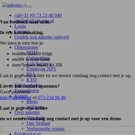
call
+31 (0) 73 23 40 040
mail
info@askemo.nl
Van feedback naar actie.
Login
Contact
In één kennismaking.
Ontdek wat askemo oplevert
We laten je zien hoe je:
Oplossingen
MTO
realtime inzicht krijgt
Onboarding
sneller in actie komt
Exit Surveys
meer impact maakt als HR
Employee NPS
PSA
Laat je gegevens achter en we nemen vandaag nog contact met je op.
KTO
Klantverhalen
Liever zelf contact opnemen?
Koppelingen
Geen probleem:
Kennis
info@askemo.nl
of
073-234 00 40
Blogs
Webinars
Laat je gegevens achter
Over askemo
Ons team
en we nemen vandaag nog contact met je op voor een demo
Ons Verhaal
Veelgestelde vragen
Feedbackscan