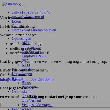
call
+31 (0) 73 23 40 040
mail
info@askemo.nl
Van feedback naar actie.
Login
Contact
In één kennismaking.
Ontdek wat askemo oplevert
We laten je zien hoe je:
Oplossingen
MTO
realtime inzicht krijgt
Onboarding
sneller in actie komt
Exit Surveys
meer impact maakt als HR
Employee NPS
PSA
Laat je gegevens achter en we nemen vandaag nog contact met je op.
KTO
Klantverhalen
Liever zelf contact opnemen?
Koppelingen
Geen probleem:
Kennis
info@askemo.nl
of
073-234 00 40
Blogs
Webinars
Laat je gegevens achter
Over askemo
Ons team
en we nemen vandaag nog contact met je op voor een demo
Ons Verhaal
Veelgestelde vragen
Feedbackscan