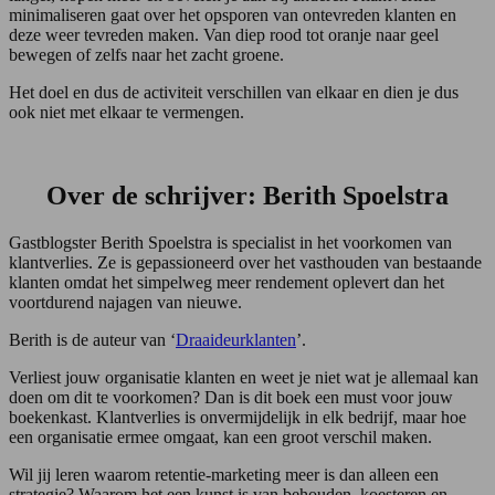
minimaliseren gaat over het opsporen van ontevreden klanten en
deze weer tevreden maken. Van diep rood tot oranje naar geel
bewegen of zelfs naar het zacht groene.
Het doel en dus de activiteit verschillen van elkaar en dien je dus
ook niet met elkaar te vermengen.
Over de schrijver: Berith Spoelstra
Gastblogster Berith Spoelstra is specialist in het voorkomen van
klantverlies. Ze is gepassioneerd over het vasthouden van bestaande
klanten omdat het simpelweg meer rendement oplevert dan het
voortdurend najagen van nieuwe.
Berith is de auteur van ‘
Draaideurklanten
’.
Verliest jouw organisatie klanten en weet je niet wat je allemaal kan
doen om dit te voorkomen? Dan is dit boek een must voor jouw
boekenkast. Klantverlies is onvermijdelijk in elk bedrijf, maar hoe
een organisatie ermee omgaat, kan een groot verschil maken.
Wil jij leren waarom retentie-marketing meer is dan alleen een
strategie? Waarom het een kunst is van behouden, koesteren en