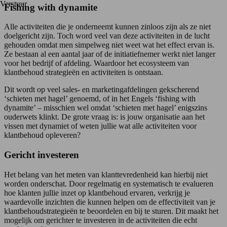
Verstuur
Fishing with dynamite
Alle activiteiten die je onderneemt kunnen zinloos zijn als ze niet
doelgericht zijn. Toch word veel van deze activiteiten in de lucht
gehouden omdat men simpelweg niet weet wat het effect ervan is.
Ze bestaan al een aantal jaar of de initiatiefnemer werkt niet langer
voor het bedrijf of afdeling. Waardoor het ecosysteem van
klantbehoud strategieën en activiteiten is ontstaan.
Dit wordt op veel sales- en marketingafdelingen gekscherend
‘schieten met hagel’ genoemd, of in het Engels ‘fishing with
dynamite’ – misschien wel omdat ‘schieten met hagel’ enigszins
ouderwets klinkt. De grote vraag is: is jouw organisatie aan het
vissen met dynamiet of weten jullie wat alle activiteiten voor
klantbehoud opleveren?
Gericht investeren
Het belang van het meten van klanttevredenheid kan hierbij niet
worden onderschat. Door regelmatig en systematisch te evalueren
hoe klanten jullie inzet op klantbehoud ervaren, verkrijg je
waardevolle inzichten die kunnen helpen om de effectiviteit van je
klantbehoudstrategieën te beoordelen en bij te sturen. Dit maakt het
mogelijk om gerichter te investeren in de activiteiten die echt