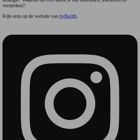
versterken?
Kijk eens op de website van
byBerith
.