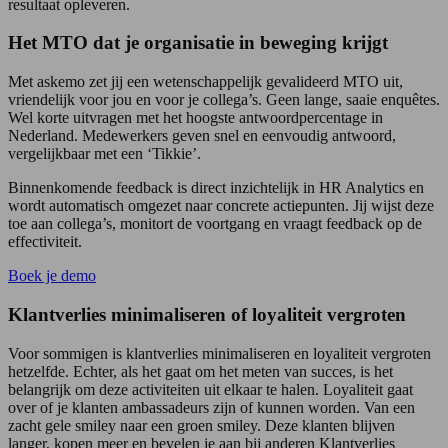
resultaat opleveren.
Het MTO dat je organisatie in beweging krijgt
Met askemo zet jij een wetenschappelijk gevalideerd MTO uit,
vriendelijk voor jou en voor je collega’s. Geen lange, saaie enquêtes.
Wel korte uitvragen met het hoogste antwoordpercentage in
Nederland. Medewerkers geven snel en eenvoudig antwoord,
vergelijkbaar met een ‘Tikkie’.
Binnenkomende feedback is direct inzichtelijk in HR Analytics en
wordt automatisch omgezet naar concrete actiepunten. Jij wijst deze
toe aan collega’s, monitort de voortgang en vraagt feedback op de
effectiviteit.
Boek je demo
Klantverlies minimaliseren of loyaliteit vergroten
Voor sommigen is klantverlies minimaliseren en loyaliteit vergroten
hetzelfde. Echter, als het gaat om het meten van succes, is het
belangrijk om deze activiteiten uit elkaar te halen. Loyaliteit gaat
over of je klanten ambassadeurs zijn of kunnen worden. Van een
zacht gele smiley naar een groen smiley. Deze klanten blijven
langer, kopen meer en bevelen je aan bij anderen Klantverlies