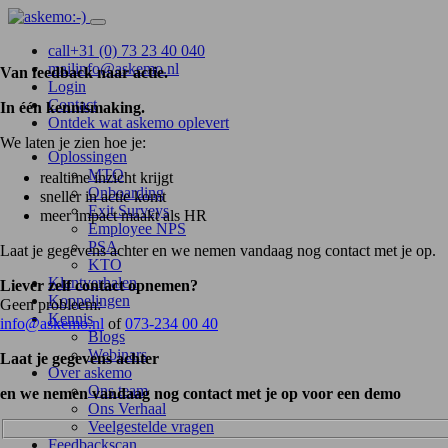
call
+31 (0) 73 23 40 040
mail
info@askemo.nl
Van feedback naar actie.
Login
Contact
In één kennismaking.
Ontdek wat askemo oplevert
We laten je zien hoe je:
Oplossingen
MTO
realtime inzicht krijgt
Onboarding
sneller in actie komt
Exit Surveys
meer impact maakt als HR
Employee NPS
PSA
Laat je gegevens achter en we nemen vandaag nog contact met je op.
KTO
Klantverhalen
Liever zelf contact opnemen?
Koppelingen
Geen probleem:
Kennis
info@askemo.nl
of
073-234 00 40
Blogs
Webinars
Laat je gegevens achter
Over askemo
Ons team
en we nemen vandaag nog contact met je op voor een demo
Ons Verhaal
Veelgestelde vragen
Feedbackscan